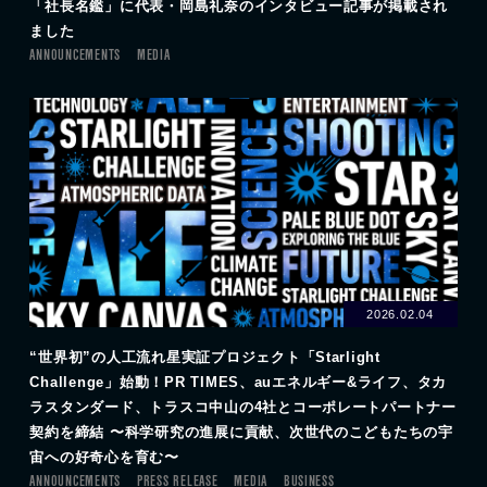
「社長名鑑」に代表・岡島礼奈のインタビュー記事が掲載され
ました
ANNOUNCEMENTS
MEDIA
2026.02.04
“世界初”の人工流れ星実証プロジェクト「Starlight
Challenge」始動！PR TIMES、auエネルギー&ライフ、タカ
ラスタンダード、トラスコ中山の4社とコーポレートパートナー
契約を締結 〜科学研究の進展に貢献、次世代のこどもたちの宇
宙への好奇心を育む〜
ANNOUNCEMENTS
PRESS RELEASE
MEDIA
BUSINESS