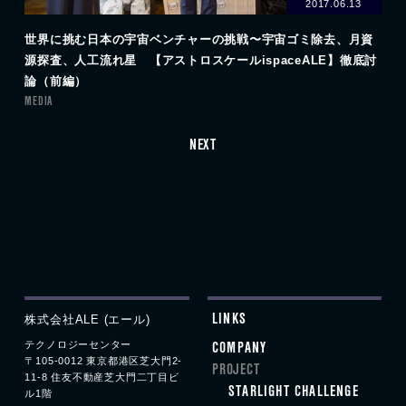
2017.06.13
世界に挑む日本の宇宙ベンチャーの挑戦〜宇宙ゴミ除去、月資
源探査、人工流れ星 【アストロスケールispaceALE】徹底討
論（前編）
MEDIA
NEXT
株式会社ALE (エール)
LINKS
テクノロジーセンター
COMPANY
〒105-0012 東京都港区
芝大門
2-
PROJECT
11-8
住友不動産
芝大門
二丁目ビ
STARLIGHT CHALLENGE
ル1階