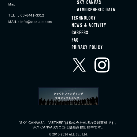
SKY CANVAS
Map
ATMOSPHERIC DATA
TEL
03-6441-3312
TECHNOLOGY
MAIL
info@star-ale.com
NEWS & ACTIVITY
CAREERS
FAQ
PRIVACY POLICY
"SKY CANVAS"、"AETHER"は株式会社ALEの
登録商標です。
SKY CANVASのロゴは登録商標出願中です。
© 2013‐2026 ALE Co., Ltd.