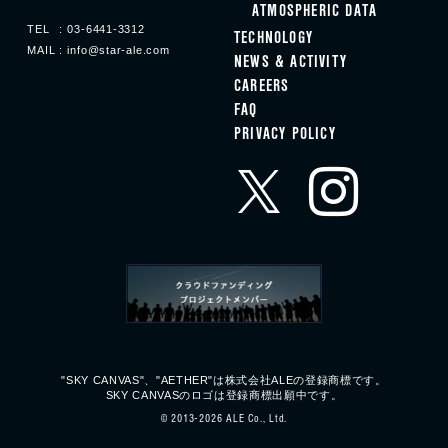
ATMOSPHERIC DATA
TEL
03-6441-3312
TECHNOLOGY
MAIL
info@star-ale.com
NEWS & ACTIVITY
CAREERS
FAQ
PRIVACY POLICY
"SKY CANVAS"、"AETHER"は株式会社ALEの
登録商標です。
SKY CANVASのロゴは登録商標出願中です。
© 2013‐2026 ALE Co., Ltd.