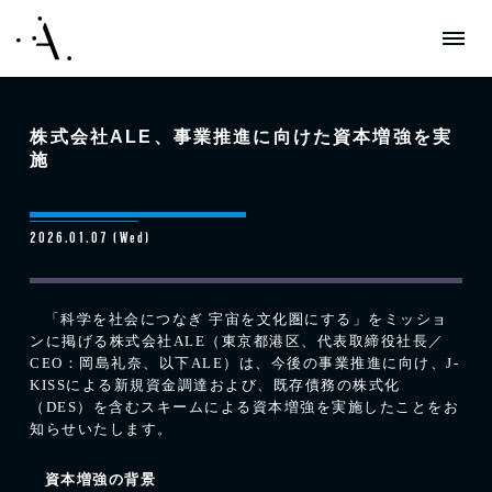
株式会社ALE、事業推進に向けた資本増強を実
施
2026.01.07 (Wed)
「科学を社会につなぎ 宇宙を文化圏にする」をミッショ
ンに掲げる株式会社
ALE
（東京都港区、代表取締役社長／
CEO
：岡島礼奈、以下
ALE
）は、今後の事業推進に向け、
J-
KISS
による新規資金調達および、既存債務の株式化
（
DES
）を含むスキームによる資本増強を実施したことをお
知らせいたします。
資本増強の背景