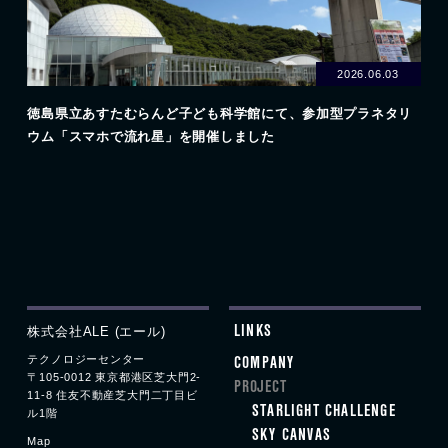
2026.06.03
徳島県立あすたむらんど子ども科学館にて、参加型プラネタリ
ウム「スマホで流れ星」を開催しました
株式会社ALE (エール)
LINKS
テクノロジーセンター
COMPANY
〒105-0012 東京都港区
芝大門
2-
PROJECT
11-8
住友不動産
芝大門
二丁目ビ
STARLIGHT CHALLENGE
ル1階
SKY CANVAS
Map