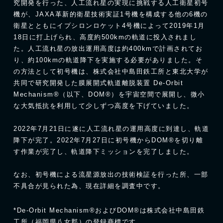
究開発を行った、人工流れ星の実現に挑戦する人工衛星初号
機が、JAXA革新的衛星技術実証1号機を構成する他の6機の
衛星とともにイプシロンロケット4号機によって2019年1月
18日に打上げられ、高度約500kmの軌道に投入されまし
た。人工流れ星の放出運用高度は約400kmで計画されてお
り、約100kmの軌道降下を実施する必要がありました。そ
の方法として初号機は、株式会社中島田鉄工所と東北大学が
共同で研究開発した膜展開式軌道離脱装置 De-Orbit
Mechanism®（以下、DOM®）を宇宙空間で展開し、微小
な大気抵抗を利用して少しずつ高度を下げていました。
2022年7月21日に遂に人工流れ星の運用高度に到達し、軌道
降下が完了。2022年7月27日に初号機からDOM®を切り離
す作業が完了し、軌道降下ミッションを完了しました。
なお、初号機による流星源放出の技術検証を行った所、一部
不具合が見られた為、現在詳細を調査中です。
*De-Orbit Mechanism®およびDOM®は株式会社中島田鉄
工所（福岡県八女郡）の登録商標です。